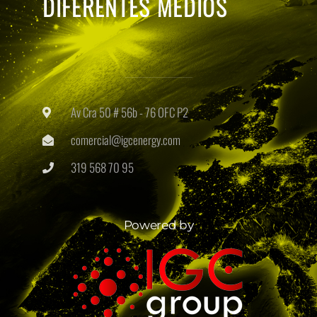
DIFERENTES MEDIOS
Av Cra 50 # 56b - 76 OFC P2
comercial@igcenergy.com
319 568 70 95
Powered by