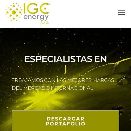
IGC
Especialistas
MENÚ
en
distribución
ENERGY
de energía
ESPECIALISTAS EN
DISTRIBUCI
|
TRBAJAMOS CON LAS MEJORES MARCAS
DEL MERCADO INTERNACIONAL
DESCARGAR
PORTAFOLIO